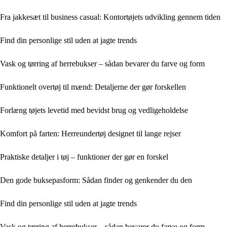
Fra jakkesæt til business casual: Kontortøjets udvikling gennem tiden
Find din personlige stil uden at jagte trends
Vask og tørring af herrebukser – sådan bevarer du farve og form
Funktionelt overtøj til mænd: Detaljerne der gør forskellen
Forlæng tøjets levetid med bevidst brug og vedligeholdelse
Komfort på farten: Herreundertøj designet til lange rejser
Praktiske detaljer i tøj – funktioner der gør en forskel
Den gode buksepasform: Sådan finder og genkender du den
Find din personlige stil uden at jagte trends
Vask og tørring af herrebukser – sådan bevarer du farve og form