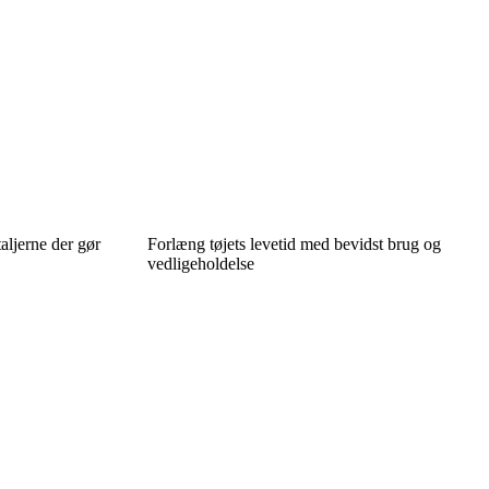
aljerne der gør
Forlæng tøjets levetid med bevidst brug og
vedligeholdelse