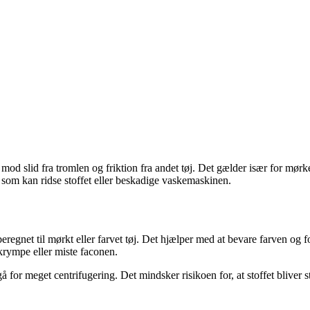
d slid fra tromlen og friktion fra andet tøj. Det gælder især for mørke 
som kan ridse stoffet eller beskadige vaskemaskinen.
egnet til mørkt eller farvet tøj. Det hjælper med at bevare farven og fo
 krympe eller miste faconen.
r meget centrifugering. Det mindsker risikoen for, at stoffet bliver stift