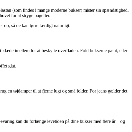
 elastan (som findes i mange moderne bukser) mister sin spændstighed.
hovet for at stryge bagefter.
 op, så de kan tørre færdigt naturligt.
et klæde imellem for at beskytte overfladen. Fold bukserne pænt, eller
fet glat.
ug en tøjdamper til at fjerne lugt og små folder. For jeans gælder det
bevaring kan du forlænge levetiden på dine bukser med flere år – og