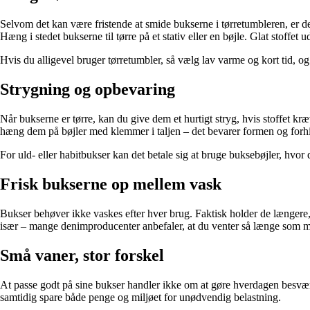
Selvom det kan være fristende at smide bukserne i tørretumbleren, er d
Hæng i stedet bukserne til tørre på et stativ eller en bøjle. Glat stoffe
Hvis du alligevel bruger tørretumbler, så vælg lav varme og kort tid, o
Strygning og opbevaring
Når bukserne er tørre, kan du give dem et hurtigt stryg, hvis stoffet kr
hæng dem på bøjler med klemmer i taljen – det bevarer formen og for
For uld- eller habitbukser kan det betale sig at bruge buksebøjler, hvor
Frisk bukserne op mellem vask
Bukser behøver ikke vaskes efter hver brug. Faktisk holder de længere, h
især – mange denimproducenter anbefaler, at du venter så længe som m
Små vaner, stor forskel
At passe godt på sine bukser handler ikke om at gøre hverdagen besværl
samtidig spare både penge og miljøet for unødvendig belastning.