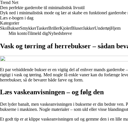
Trend Net
Den perfekte garderobe til minimalistisk livsstil
Dyk ned i minimalistisk mode og lær at skabe en funktionel garderobe m
Læs e-bogen i dag
Kategorier
Sko
Bukser
Smykker
Tasker
Briller
Kjoler
Bluser
Jakker
Undertøj
Hjem
Min konto
Tilmeld dig
Nyhedsbreve
Vask og tørring af herrebukser – sådan bev
Et par velsiddende bukser er en vigtig del af enhver mands garderobe – 
rigtigt i vask og tørring. Med nogle få enkle vaner kan du forlænge leve
herrebukser, så de bevarer både farve og form.
Læs vaskeanvisningen – og følg den
Det lyder banalt, men vaskeanvisningen i bukserne er din bedste ven. P
bukserne i maskinen. Nogle materialer – som uld eller visse blandings
Et godt tip er at klippe vaskeanvisningen ud og gemme den i en lille m