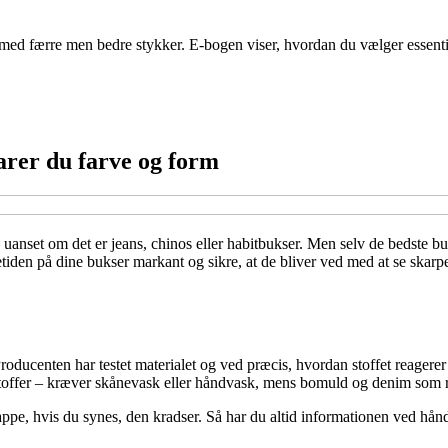
ed færre men bedre stykker. E-bogen viser, hvordan du vælger essentiell
arer du farve og form
uanset om det er jeans, chinos eller habitbukser. Men selv de bedste buk
tiden på dine bukser markant og sikre, at de bliver ved med at se skarpe
roducenten har testet materialet og ved præcis, hvordan stoffet reager
stoffer – kræver skånevask eller håndvask, mens bomuld og denim som r
appe, hvis du synes, den kradser. Så har du altid informationen ved hån