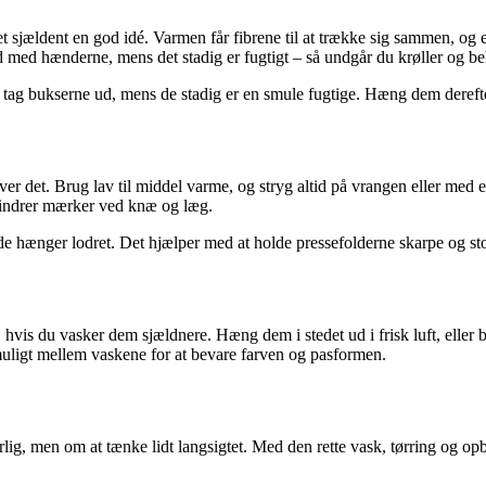
et sjældent en god idé. Varmen får fibrene til at trække sig sammen, og
t ud med hænderne, mens det stadig er fugtigt – så undgår du krøller og be
g tag bukserne ud, mens de stadig er en smule fugtige. Hæng dem derefter
æver det. Brug lav til middel varme, og stryg altid på vrangen eller med 
hindrer mærker ved knæ og læg.
 de hænger lodret. Det hjælper med at holde pressefolderne skarpe og stof
vis du vasker dem sjældnere. Hæng dem i stedet ud i frisk luft, eller br
uligt mellem vaskene for at bevare farven og pasformen.
ig, men om at tænke lidt langsigtet. Med den rette vask, tørring og op