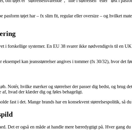
tøjet er “størrelsessvarende”, “lille i størrelsen” eller “løst i pasform
pasform tøjet har – fx slim fit, regular eller oversize – og hvilket mate
ering
et i forskellige systemer. En EU 38 svarer ikke nødvendigvis til en UK
or eksempel kan jeansstørrelser angives i tommer (fx 30/32), hvor det fø
køb. Notér, hvilke mærker og størrelser der passer dig bedst, og brug de
e af, hvad der klæder dig og føles behageligt.
holde fast i det. Mange brands har en konsekvent størrelsespolitik, så d
spild
ed. Det er også en måde at handle mere bæredygtigt på. Hver gang du re