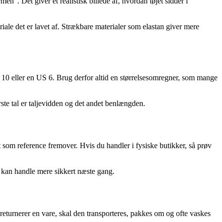
en”. Det giver et realistisk billede af, hvordan tøjet sidder i
riale det er lavet af. Strækbare materialer som elastan giver mere
 10 eller en US 6. Brug derfor altid en størrelsesomregner, som mange
rste tal er taljevidden og det andet benlængden.
t som reference fremover. Hvis du handler i fysiske butikker, så prøv
u kan handle mere sikkert næste gang.
turnerer en vare, skal den transporteres, pakkes om og ofte vaskes