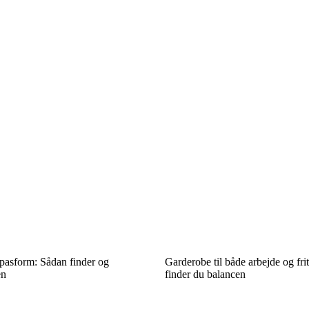
asform: Sådan finder og
Garderobe til både arbejde og fri
en
finder du balancen