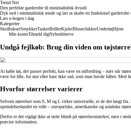
Trend Net
Den perfekte garderobe til minimalistisk livsstil
Dyk ned i minimalistisk mode og lær at skabe en funktionel garderobe m
Læs e-bogen i dag
Kategorier
Sko
Bukser
Smykker
Tasker
Briller
Kjoler
Bluser
Jakker
Undertøj
Hjem
Min konto
Tilmeld dig
Nyhedsbreve
Undgå fejlkøb: Brug din viden om tøjstørre
At købe tøj, der passer perfekt, kan være en udfordring – især når større
være for lille, for stor eller bare ikke sad, som man havde håbet. Med
Hvorfor størrelser varierer
Selvom størrelser som S, M og L virker universelle, er de det langt fra.
oprindelseslandet en rolle – europæiske, amerikanske og asiatiske størrel
Derfor er det vigtigt ikke at stole blindt på størrelsesmærket, men i st
præcise information.