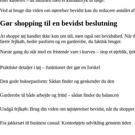
eller kasseres – alt sammen med et klimaaftryk til følge.
Ved at bruge din viden om størrelser bevidst kan du reducere antallet af 
Gør shopping til en bevidst beslutning
At shoppe tøj handler ikke kun om stil, men også om bevidsthed. Når du
færre fejlkøb, bedre pasform og en garderobe, du faktisk bruger.
Næste gang du står med en fristende vare i kurven – stop et øjeblik, tj
Praktiske detaljer i tøj – funktioner der gør en forskel
Den gode buksepasform: Sådan finder og genkender du den
Garderobe til både arbejde og fritid – sådan finder du balancen
Undgå fejlkøb: Brug din viden om tøjstørrelser bevidst, når du shopper
Fra jakkesæt til business casual: Kontortøjets udvikling gennem tiden