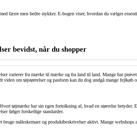
ed færre men bedre stykker. E-bogen viser, hvordan du vælger essentiell
lser bevidst, når du shopper
lser varierer fra mærke til mærke og fra land til land. Mange har prøvet a
 lidt viden om tøjstørrelser og pasform kan du dog undgå mange fejlkøb
 Hvert tøjmærke har sin egen fortolkning af, hvad en størrelse betyder. E
ser følger forskellige standarder.
edet bruge måleskemaer og produktbeskrivelser aktivt. Mange webshops ang