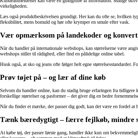
Kundeanmeldelser kan være en guldgrube af information. Mange skriver, om 
virkeligheden.
Læs også produktbeskrivelsen grundigt. Her kan du ofte se, hvilken type 
fleksibilitet, mens bomuld og hør ofte krymper en smule efter vask.
Vær opmærksom på landekoder og konvert
Når du handler på internationale webshops, kan størrelserne være angiv
webshops stiller til rådighed, eller find en pålidelige online tabel.
Husk også, at sko og jeans ofte følger helt egne størrelsesstandarder. F
Prøv tøjet på – og lær af dine køb
Selvom du handler online, kan du stadig bruge erfaringen fra tidligere 
forskellige størrelser og pasformer – det giver dig en bedre fornemmels
Når du finder et mærke, der passer dig godt, kan det være en fordel at 
Tænk bæredygtigt – færre fejlkøb, mindre 
At købe tøj, der passer første gang, handler ikke kun om bekvemmeligh