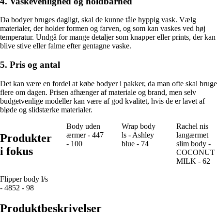
4. Vaskevenlighed og holdbarhed
Da bodyer bruges dagligt, skal de kunne tåle hyppig vask. Vælg
materialer, der holder formen og farven, og som kan vaskes ved høj
temperatur. Undgå for mange detaljer som knapper eller prints, der kan
blive stive eller falme efter gentagne vaske.
5. Pris og antal
Det kan være en fordel at købe bodyer i pakker, da man ofte skal bruge
flere om dagen. Prisen afhænger af materiale og brand, men selv
budgetvenlige modeller kan være af god kvalitet, hvis de er lavet af
bløde og slidstærke materialer.
Body uden
Wrap body
Rachel nis
ærmer - 447
ls - Ashley
langærmet
Produkter
- 100
blue - 74
slim body -
i fokus
COCONUT
MILK - 62
Flipper body l/s
- 4852 - 98
Produktbeskrivelser