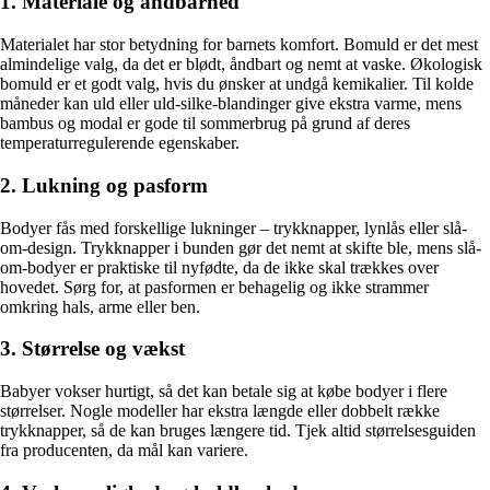
1. Materiale og åndbarhed
Materialet har stor betydning for barnets komfort. Bomuld er det mest
almindelige valg, da det er blødt, åndbart og nemt at vaske. Økologisk
bomuld er et godt valg, hvis du ønsker at undgå kemikalier. Til kolde
måneder kan uld eller uld-silke-blandinger give ekstra varme, mens
bambus og modal er gode til sommerbrug på grund af deres
temperaturregulerende egenskaber.
2. Lukning og pasform
Bodyer fås med forskellige lukninger – trykknapper, lynlås eller slå-
om-design. Trykknapper i bunden gør det nemt at skifte ble, mens slå-
om-bodyer er praktiske til nyfødte, da de ikke skal trækkes over
hovedet. Sørg for, at pasformen er behagelig og ikke strammer
omkring hals, arme eller ben.
3. Størrelse og vækst
Babyer vokser hurtigt, så det kan betale sig at købe bodyer i flere
størrelser. Nogle modeller har ekstra længde eller dobbelt række
trykknapper, så de kan bruges længere tid. Tjek altid størrelsesguiden
fra producenten, da mål kan variere.