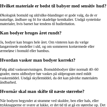
Hvilket materiale er bedst til babyer med sensitiv hud?
Økologisk bomuld og uld/silke-blandinger er gode valg, da de er
naturlige, åndbare og fri for skadelige kemikalier. Undgå syntetiske
materialer, hvis barnet har tendens til hudirritation.
Kan bodyer bruges året rundt?
Ja, bodyer kan bruges hele året. Om vinteren kan du vælge
langærmede modeller i uld, og om sommeren kortærmede eller
ærmeløse i bomuld eller bambus.
Hvordan vasker man bodyer korrekt?
Følg altid vaskeanvisningen. Bomuldsbodyer tåler normalt 40–60
grader, mens uldbodyer bør vaskes på uldprogram med mildt
vaskemiddel. Undgå skyllemiddel, da det kan påvirke materialets
åndbarhed.
Hvornår skal man skifte til næste størrelse?
Når bodyen begynder at stramme ved skuldre, ben eller hals, eller
trykknapperne er svære at lukke, er det tid til at gå en størrelse op. Det