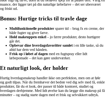
både fugt og farve, uden at du behøver spejl for at påføre den. Vælg en
nuance, der ligger tæt på din naturlige læbefarve – det ser ubesværet
og friskt ud.
Bonus: Hurtige tricks til travle dage
Multifunktionelle produkter
sparer tid – brug fx en creme, der
både fugter og giver farve.
Hold makeuppen enkel
– jo færre produkter, desto hurtigere
går det.
Opbevar dine hverdagsfavoritter samlet
i en lille taske, så du
altid har dem ved hånden.
Frisk op i løbet af dagen
med en fugtspray eller lidt
læbepomade – det kan gøre underværker.
Et naturligt look, der holder
Hurtig hverdagsmakeup handler ikke om perfektion, men om at føle
sig godt tilpas. Når du fremhæver det bedste ved dig selv med få, enkle
produkter, får du et look, der passer til både kontoret, studiet og
hverdagen derhjemme. Med lidt øvelse kan du lægge din makeup på få
minutter – og stadig starte dagen med et frisk og selvsikkert udtryk.