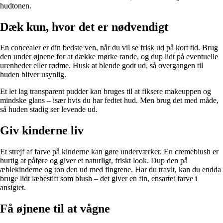
hudtonen.
Dæk kun, hvor det er nødvendigt
En concealer er din bedste ven, når du vil se frisk ud på kort tid. Brug
den under øjnene for at dække mørke rande, og dup lidt på eventuelle
urenheder eller rødme. Husk at blende godt ud, så overgangen til
huden bliver usynlig.
Et let lag transparent pudder kan bruges til at fiksere makeuppen og
mindske glans – især hvis du har fedtet hud. Men brug det med måde,
så huden stadig ser levende ud.
Giv kinderne liv
Et strejf af farve på kinderne kan gøre underværker. En cremeblush er
hurtig at påføre og giver et naturligt, friskt look. Dup den på
æblekinderne og ton den ud med fingrene. Har du travlt, kan du endda
bruge lidt læbestift som blush – det giver en fin, ensartet farve i
ansigtet.
Få øjnene til at vågne