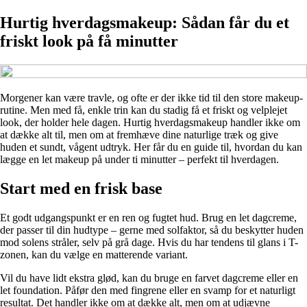
Hurtig hverdagsmakeup: Sådan får du et
friskt look på få minutter
Morgener kan være travle, og ofte er der ikke tid til den store makeup-
rutine. Men med få, enkle trin kan du stadig få et friskt og velplejet
look, der holder hele dagen. Hurtig hverdagsmakeup handler ikke om
at dække alt til, men om at fremhæve dine naturlige træk og give
huden et sundt, vågent udtryk. Her får du en guide til, hvordan du kan
lægge en let makeup på under ti minutter – perfekt til hverdagen.
Start med en frisk base
Et godt udgangspunkt er en ren og fugtet hud. Brug en let dagcreme,
der passer til din hudtype – gerne med solfaktor, så du beskytter huden
mod solens stråler, selv på grå dage. Hvis du har tendens til glans i T-
zonen, kan du vælge en matterende variant.
Vil du have lidt ekstra glød, kan du bruge en farvet dagcreme eller en
let foundation. Påfør den med fingrene eller en svamp for et naturligt
resultat. Det handler ikke om at dække alt, men om at udjævne