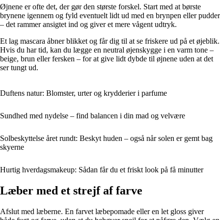
Øjnene er ofte det, der gør den største forskel. Start med at børste
brynene igennem og fyld eventuelt lidt ud med en brynpen eller pudder
– det rammer ansigtet ind og giver et mere vågent udtryk.
Et lag mascara åbner blikket og får dig til at se friskere ud på et øjeblik.
Hvis du har tid, kan du lægge en neutral øjenskygge i en varm tone –
beige, brun eller fersken – for at give lidt dybde til øjnene uden at det
ser tungt ud.
Duftens natur: Blomster, urter og krydderier i parfume
Sundhed med nydelse – find balancen i din mad og velvære
Solbeskyttelse året rundt: Beskyt huden – også når solen er gemt bag
skyerne
Hurtig hverdagsmakeup: Sådan får du et friskt look på få minutter
Læber med et strejf af farve
Afslut med læberne. En farvet læbepomade eller en let gloss giver