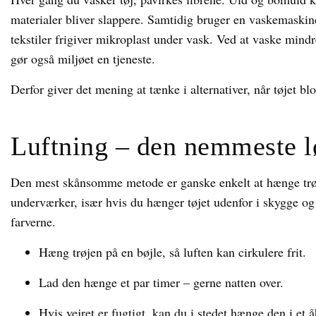
materialer bliver slappere. Samtidig bruger en vaskemask
tekstiler frigiver mikroplast under vask. Ved at vaske mindr
gør også miljøet en tjeneste.
Derfor giver det mening at tænke i alternativer, når tøjet blo
Luftning – den nemmeste l
Den mest skånsomme metode er ganske enkelt at hænge trøjen
underværker, især hvis du hænger tøjet udenfor i skygge og 
farverne.
Hæng trøjen på en bøjle, så luften kan cirkulere frit.
Lad den hænge et par timer – gerne natten over.
Hvis vejret er fugtigt, kan du i stedet hænge den i et 