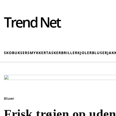
Trend Net
SKO
BUKSER
SMYKKER
TASKER
BRILLER
KJOLER
BLUSER
JAK
Bluser
Frisk trøjen op ude