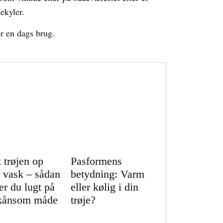
ekyler.
ter en dags brug.
k trøjen op
Pasformens
 vask – sådan
betydning: Varm
er du lugt på
eller kølig i din
kånsom måde
trøje?