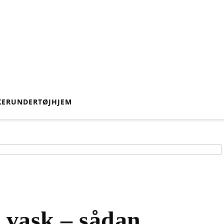
KER
UNDERTØJ
HJEM
n vask – sådan