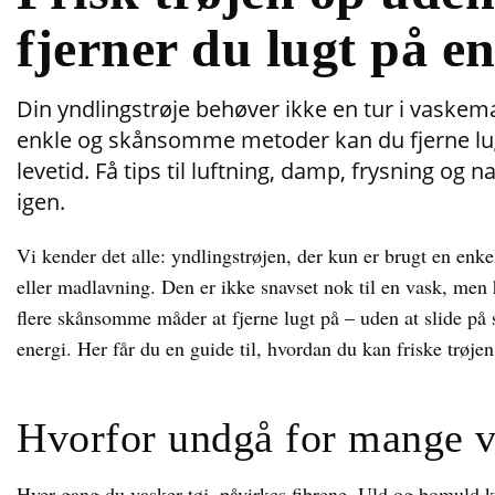
fjerner du lugt på 
Din yndlingstrøje behøver ikke en tur i vaskema
enkle og skånsomme metoder kan du fjerne lugt
levetid. Få tips til luftning, damp, frysning og n
igen.
Vi kender det alle: yndlingstrøjen, der kun er brugt en enke
eller madlavning. Den er ikke snavset nok til en vask, men h
flere skånsomme måder at fjerne lugt på – uden at slide på 
energi. Her får du en guide til, hvordan du kan friske trøje
Hvorfor undgå for mange 
Hver gang du vasker tøj, påvirkes fibrene. Uld og bomuld ka