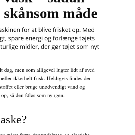
en skånsom måde
skinen for at blive frisket op. Med
, spare energi og forlænge tøjets
aturlige midler, der gør tøjet som nyt
lt dag, men som alligevel lugter lidt af sved
eller ikke helt frisk. Heldigvis findes der
stoffet eller bruge unødvendigt vand og
n op, så den føles som ny igen.
vaske?
n miste form, farver falmer, og elastiske