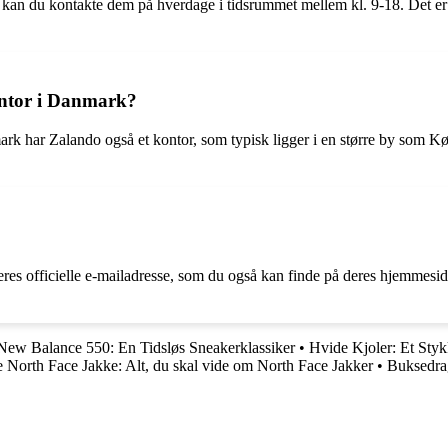
kan du kontakte dem på hverdage i tidsrummet mellem kl. 9-18. Det er 
ontor i Danmark?
ark har Zalando også et kontor, som typisk ligger i en større by som 
eres officielle e-mailadresse, som du også kan finde på deres hjemmesid
New Balance 550: En Tidsløs Sneakerklassiker
•
Hvide Kjoler: Et Styk
 North Face Jakke: Alt, du skal vide om North Face Jakker
•
Buksedrag