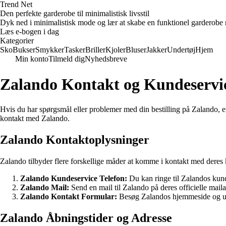
Trend Net
Den perfekte garderobe til minimalistisk livsstil
Dyk ned i minimalistisk mode og lær at skabe en funktionel garderobe m
Læs e-bogen i dag
Kategorier
Sko
Bukser
Smykker
Tasker
Briller
Kjoler
Bluser
Jakker
Undertøj
Hjem
Min konto
Tilmeld dig
Nyhedsbreve
Zalando Kontakt og Kundeservi
Hvis du har spørgsmål eller problemer med din bestilling på Zalando, e
kontakt med Zalando.
Zalando Kontaktoplysninger
Zalando tilbyder flere forskellige måder at komme i kontakt med deres 
Zalando Kundeservice Telefon:
Du kan ringe til Zalandos ku
Zalando Mail:
Send en mail til Zalando på deres officielle mail
Zalando Kontakt Formular:
Besøg Zalandos hjemmeside og udf
Zalando Åbningstider og Adresse