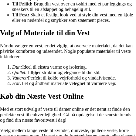
Til Fritid:
Brug din vest over en t-shirt med et par leggings og
sneakers til en afslappet og behagelig stil.
Til Fest:
Skab et festligt look ved at style din vest med en kjole
eller en nederdel og smykker som statement pieces.
Valg af Materiale til din Vest
Når du vælger en vest, er det vigtigt at overveje materialet, da det kan
påvirke komforten og udseendet. Nogle populære materialer til veste
inkluderer:
Dun:
Ideel til ekstra varme og isolering.
Quiltet:
Tilføjer struktur og elegance til din stil.
Vatteret:
Perfekt til kolde vejrforhold og vindafvisende.
Hør:
Let og åndbart materiale velegnet til varmere vejr.
Køb din Næste Vest Online
Med et stort udvalg af veste til damer online er det nemt at finde den
perfekte vest til enhver lejlighed. Gå på opdagelse i de seneste trends
og find din næste favoritvest i dag!
Vælg mellem lange veste til kvinder, dunveste, quiltede veste, korte
veste og meget mere. Uanset om du foretrækker en sporty eller elegant