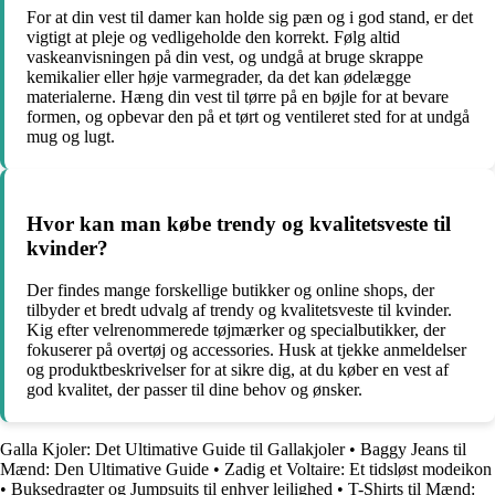
For at din vest til damer kan holde sig pæn og i god stand, er det
vigtigt at pleje og vedligeholde den korrekt. Følg altid
vaskeanvisningen på din vest, og undgå at bruge skrappe
kemikalier eller høje varmegrader, da det kan ødelægge
materialerne. Hæng din vest til tørre på en bøjle for at bevare
formen, og opbevar den på et tørt og ventileret sted for at undgå
mug og lugt.
Hvor kan man købe trendy og kvalitetsveste til
kvinder?
Der findes mange forskellige butikker og online shops, der
tilbyder et bredt udvalg af trendy og kvalitetsveste til kvinder.
Kig efter velrenommerede tøjmærker og specialbutikker, der
fokuserer på overtøj og accessories. Husk at tjekke anmeldelser
og produktbeskrivelser for at sikre dig, at du køber en vest af
god kvalitet, der passer til dine behov og ønsker.
Galla Kjoler: Det Ultimative Guide til Gallakjoler
•
Baggy Jeans til
Mænd: Den Ultimative Guide
•
Zadig et Voltaire: Et tidsløst modeikon
•
Buksedragter og Jumpsuits til enhver lejlighed
•
T-Shirts til Mænd: