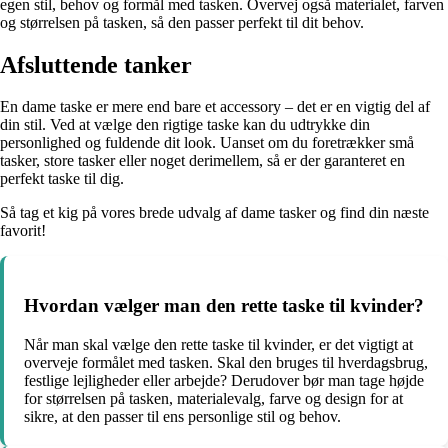
egen stil, behov og formål med tasken. Overvej også materialet, farven
og størrelsen på tasken, så den passer perfekt til dit behov.
Afsluttende tanker
En dame taske er mere end bare et accessory – det er en vigtig del af
din stil. Ved at vælge den rigtige taske kan du udtrykke din
personlighed og fuldende dit look. Uanset om du foretrækker små
tasker, store tasker eller noget derimellem, så er der garanteret en
perfekt taske til dig.
Så tag et kig på vores brede udvalg af dame tasker og find din næste
favorit!
Hvordan vælger man den rette taske til kvinder?
Når man skal vælge den rette taske til kvinder, er det vigtigt at
overveje formålet med tasken. Skal den bruges til hverdagsbrug,
festlige lejligheder eller arbejde? Derudover bør man tage højde
for størrelsen på tasken, materialevalg, farve og design for at
sikre, at den passer til ens personlige stil og behov.