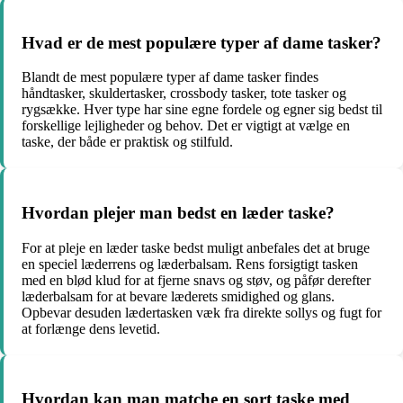
Hvad er de mest populære typer af dame tasker?
Blandt de mest populære typer af dame tasker findes
håndtasker, skuldertasker, crossbody tasker, tote tasker og
rygsække. Hver type har sine egne fordele og egner sig bedst til
forskellige lejligheder og behov. Det er vigtigt at vælge en
taske, der både er praktisk og stilfuld.
Hvordan plejer man bedst en læder taske?
For at pleje en læder taske bedst muligt anbefales det at bruge
en speciel læderrens og læderbalsam. Rens forsigtigt tasken
med en blød klud for at fjerne snavs og støv, og påfør derefter
læderbalsam for at bevare læderets smidighed og glans.
Opbevar desuden lædertasken væk fra direkte sollys og fugt for
at forlænge dens levetid.
Hvordan kan man matche en sort taske med