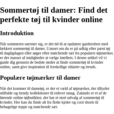
Sommertøj til damer: Find det
perfekte tøj til kvinder online
Introduktion
Når sommeren nærmer sig, er det tid til at opdatere garderoben med
lækkert sommertøj til damer. Uanset om du er på udkig efter pænt tøj
til dagligdagen eller søger efter matchende sæt fra populære tøjmærker,
er der masser af muligheder at vælge imellem. I denne artikel vil vi
guide dig gennem de bedste steder at finde sommertøj til kvinder
online, samt give inspiration til forskellige stilarter og trends.
Populære tøjmærker til damer
Når det kommer til dametøj, er der et væld af tøjmærker, der tilbyder
stilfulde og trendy kollektioner til enhver smag. Zalando er et af de
førende online tøjbutikker, der har et stort udvalg af sommertøj til
kvinder. Her kan du finde alt fra flotte kjoler og cool shorts til
behagelige toppe og matchende sæt.