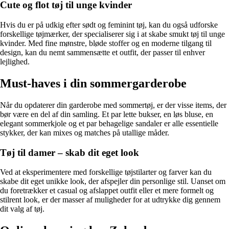
Cute og flot tøj til unge kvinder
Hvis du er på udkig efter sødt og feminint tøj, kan du også udforske
forskellige tøjmærker, der specialiserer sig i at skabe smukt tøj til unge
kvinder. Med fine mønstre, bløde stoffer og en moderne tilgang til
design, kan du nemt sammensætte et outfit, der passer til enhver
lejlighed.
Must-haves i din sommergarderobe
Når du opdaterer din garderobe med sommertøj, er der visse items, der
bør være en del af din samling. Et par lette bukser, en løs bluse, en
elegant sommerkjole og et par behagelige sandaler er alle essentielle
stykker, der kan mixes og matches på utallige måder.
Tøj til damer – skab dit eget look
Ved at eksperimentere med forskellige tøjstilarter og farver kan du
skabe dit eget unikke look, der afspejler din personlige stil. Uanset om
du foretrækker et casual og afslappet outfit eller et mere formelt og
stilrent look, er der masser af muligheder for at udtrykke dig gennem
dit valg af tøj.