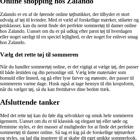
Online shopping hos Zalando
Zalando er en af de førende online tøjbutikker, der tilbyder et stort
udvalg af tøj til kvinder. Med et væld af forskellige mærker, stilarter og
prisklasser, kan du nemt finde det perfekte sommertøj til damer online
hos Zalando. Uanset om du er på udkig efter pænt tøj til hverdagen
eller noget særligt til en speciel lejlighed, er der noget for enhver smag
hos Zalando.
Vælg det rette tøj til sommeren
Når du handler sommertøj online, er det vigtigt at vælge tøj, der passer
til både årstiden og din personlige stil. Vælg lette materialer som
bomuld eller linned, og gå efter lyse farver og mønstre, der passer til
sommerens varme dage. Husk også at tage hensyn til din kropsform,
når du vælger tøj, så du kan fremhæve dine bedste træk.
Afsluttende tanker
Med det rette tøj kan du føle dig selvsikker og smuk hele sommeren
igennem. Uanset om du er til klassisk og elegant tøj eller søde og
feminine styles, er der masser af muligheder for at finde det perfekte
sommertøj til damer online. Så tag et kig på de forskellige tøjmærker
og styles, og lad dig inspirere til at skabe dit eget unikke sommerlook.