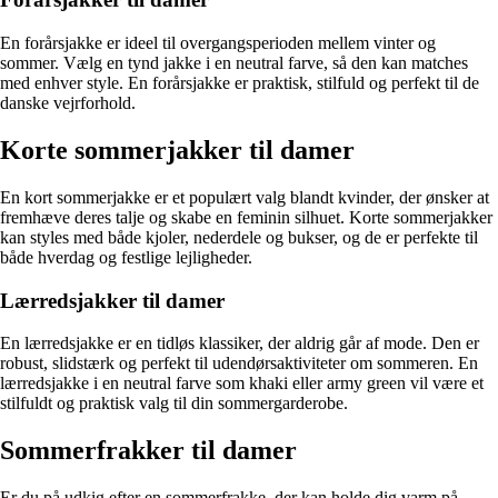
En forårsjakke er ideel til overgangsperioden mellem vinter og
sommer. Vælg en tynd jakke i en neutral farve, så den kan matches
med enhver style. En forårsjakke er praktisk, stilfuld og perfekt til de
danske vejrforhold.
Korte sommerjakker til damer
En kort sommerjakke er et populært valg blandt kvinder, der ønsker at
fremhæve deres talje og skabe en feminin silhuet. Korte sommerjakker
kan styles med både kjoler, nederdele og bukser, og de er perfekte til
både hverdag og festlige lejligheder.
Lærredsjakker til damer
En lærredsjakke er en tidløs klassiker, der aldrig går af mode. Den er
robust, slidstærk og perfekt til udendørsaktiviteter om sommeren. En
lærredsjakke i en neutral farve som khaki eller army green vil være et
stilfuldt og praktisk valg til din sommergarderobe.
Sommerfrakker til damer
Er du på udkig efter en sommerfrakke, der kan holde dig varm på