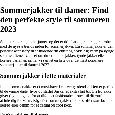
Sommerjakker til damer: Find
den perfekte style til sommeren
2023
Sommeren er lige om hjørnet, og det er tid til at opgradere garderoben
med de nyeste trends inden for sommerjakker. En sommerjakke er den
perfekte accessory til at fuldende dit outfit og holde dig varm på kølige
sommeraftener. Uanset om du er til lette jakker, tynde jakker eller
kortere varianter, så har vi samlet en liste over de mest populære
sommerjakker til damer i 2023.
Sommerjakker i lette materialer
En let sommerjakke er et must-have i enhver garderobe. Den er perfekt
til de varme dage, hvor du stadig ønsker et ekstra lag tøj. En let jakke
giver dig mulighed for at tilføje et fashionabelt touch til dit outfit uden
at føle dig for varm. Kig efter sommerjakker i lette stoffer som bomuld,
lærred eller denim for et casual og cool look.
Forårsjakker til damer