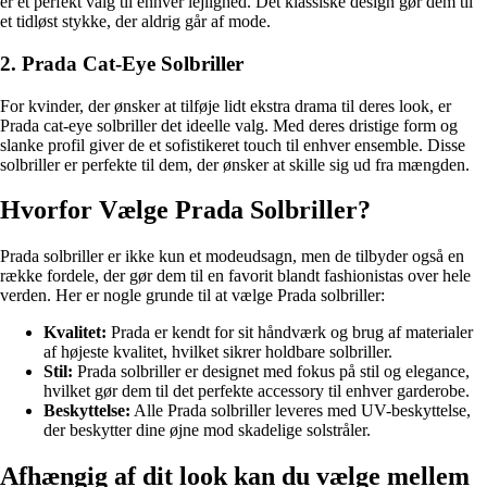
er et perfekt valg til enhver lejlighed. Det klassiske design gør dem til
et tidløst stykke, der aldrig går af mode.
2. Prada Cat-Eye Solbriller
For kvinder, der ønsker at tilføje lidt ekstra drama til deres look, er
Prada cat-eye solbriller det ideelle valg. Med deres dristige form og
slanke profil giver de et sofistikeret touch til enhver ensemble. Disse
solbriller er perfekte til dem, der ønsker at skille sig ud fra mængden.
Hvorfor Vælge Prada Solbriller?
Prada solbriller er ikke kun et modeudsagn, men de tilbyder også en
række fordele, der gør dem til en favorit blandt fashionistas over hele
verden. Her er nogle grunde til at vælge Prada solbriller:
Kvalitet:
Prada er kendt for sit håndværk og brug af materialer
af højeste kvalitet, hvilket sikrer holdbare solbriller.
Stil:
Prada solbriller er designet med fokus på stil og elegance,
hvilket gør dem til det perfekte accessory til enhver garderobe.
Beskyttelse:
Alle Prada solbriller leveres med UV-beskyttelse,
der beskytter dine øjne mod skadelige solstråler.
Afhængig af dit look kan du vælge mellem