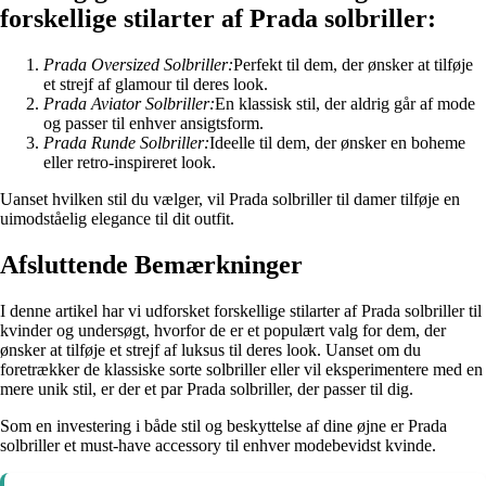
forskellige stilarter af Prada solbriller:
Prada Oversized Solbriller:
Perfekt til dem, der ønsker at tilføje
et strejf af glamour til deres look.
Prada Aviator Solbriller:
En klassisk stil, der aldrig går af mode
og passer til enhver ansigtsform.
Prada Runde Solbriller:
Ideelle til dem, der ønsker en boheme
eller retro-inspireret look.
Uanset hvilken stil du vælger, vil Prada solbriller til damer tilføje en
uimodståelig elegance til dit outfit.
Afsluttende Bemærkninger
I denne artikel har vi udforsket forskellige stilarter af Prada solbriller til
kvinder og undersøgt, hvorfor de er et populært valg for dem, der
ønsker at tilføje et strejf af luksus til deres look. Uanset om du
foretrækker de klassiske sorte solbriller eller vil eksperimentere med en
mere unik stil, er der et par Prada solbriller, der passer til dig.
Som en investering i både stil og beskyttelse af dine øjne er Prada
solbriller et must-have accessory til enhver modebevidst kvinde.