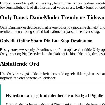
Udforsk vores Only.dk online shop, hvor du kan finde alle dine favorit
bekvemmelighed. Lad dig inspirere af vores nyeste kollektioner og opda
Only Dansk DameMode: Trendy og Tidsva
Only Danmark er dedikeret til at levere tidløst og moderne dametøj til
resulterer i en unik og stilfuld kollektion, der passer til enhver smag.
Only.dk Online Shop: Din Ene Stop-Destination
Besøg vores www.only.dk online shop for at opleve den fulde Only ople
Only trøjer og Pigalle styles kan du skabe et fashionable look, der passer
Afsluttende Ord
Hos Only tror vi på at klæde kvinder smukt og selvsikkert på, uanset an
inspirere af vores seneste kollektioner.
Hvordan kan jeg finde det bedste udvalg af Pigalle 
For at finde det bedste udvalg af Pigalle tøj online kan du besøge O