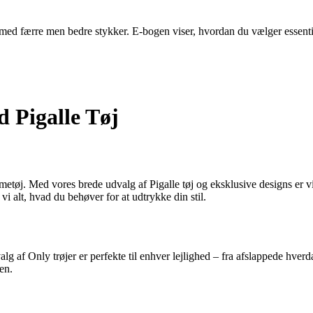
ed færre men bedre stykker. E-bogen viser, hvordan du vælger essentiell
 Pigalle Tøj
tøj. Med vores brede udvalg af Pigalle tøj og eksklusive designs er vi 
vi alt, hvad du behøver for at udtrykke din stil.
g af Only trøjer er perfekte til enhver lejlighed – fra afslappede hverda
en.