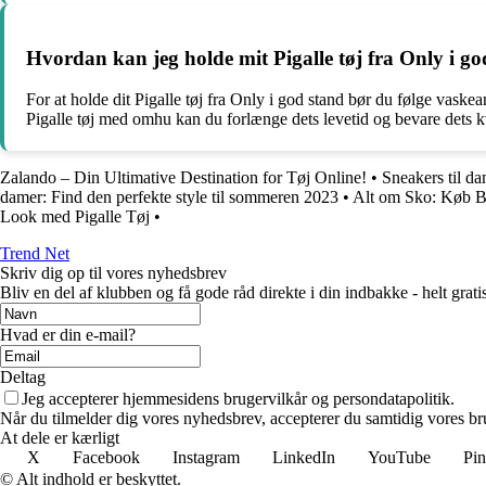
Hvordan kan jeg holde mit Pigalle tøj fra Only i g
For at holde dit Pigalle tøj fra Only i god stand bør du følge vaske
Pigalle tøj med omhu kan du forlænge dets levetid og bevare dets kv
Zalando – Din Ultimative Destination for Tøj Online!
•
Sneakers til da
damer: Find den perfekte style til sommeren 2023
•
Alt om Sko: Køb Bi
Look med Pigalle Tøj
•
Trend Net
Skriv dig op til vores nyhedsbrev
Bliv en del af klubben og få gode råd direkte i din indbakke - helt gratis
Hvad er din e-mail?
Deltag
Jeg accepterer hjemmesidens brugervilkår og persondatapolitik.
Når du tilmelder dig vores nyhedsbrev, accepterer du samtidig vores bru
At dele er kærligt
X
Facebook
Instagram
LinkedIn
YouTube
Pin
© Alt indhold er beskyttet.