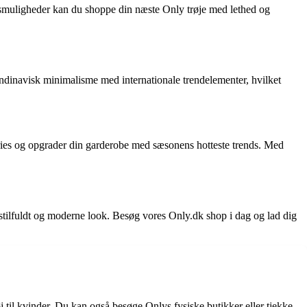
ingsmuligheder kan du shoppe din næste Only trøje med lethed og
andinavisk minimalisme med internationale trendelementer, hvilket
ories og opgrader din garderobe med sæsonens hotteste trends. Med
t stilfuldt og moderne look. Besøg vores Only.dk shop i dag og lad dig
øj til kvinder. Du kan også besøge Onlys fysiske butikker eller tjekke