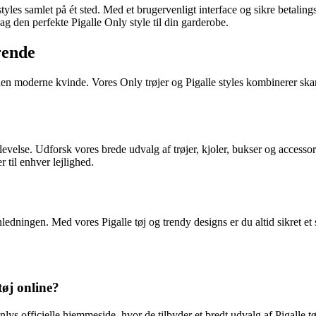
styles samlet på ét sted. Med et brugervenligt interface og sikre betal
g den perfekte Pigalle Only style til din garderobe.
rende
 den moderne kvinde. Vores Only trøjer og Pigalle styles kombinerer sk
velse. Udforsk vores brede udvalg af trøjer, kjoler, bukser og access
 til enhver lejlighed.
ledningen. Med vores Pigalle tøj og trendy designs er du altid sikret e
tøj online?
nlys officielle hjemmeside, hvor de tilbyder et bredt udvalg af Pigalle t