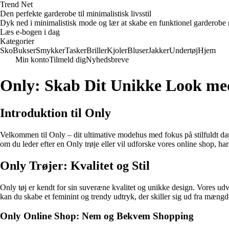
Trend Net
Den perfekte garderobe til minimalistisk livsstil
Dyk ned i minimalistisk mode og lær at skabe en funktionel garderobe m
Læs e-bogen i dag
Kategorier
Sko
Bukser
Smykker
Tasker
Briller
Kjoler
Bluser
Jakker
Undertøj
Hjem
Min konto
Tilmeld dig
Nyhedsbreve
Only: Skab Dit Unikke Look med
Introduktion til Only
Velkommen til Only – dit ultimative modehus med fokus på stilfuldt dame
om du leder efter en Only trøje eller vil udforske vores online shop, har 
Only Trøjer: Kvalitet og Stil
Only tøj er kendt for sin suveræne kvalitet og unikke design. Vores udval
kan du skabe et feminint og trendy udtryk, der skiller sig ud fra mængd
Only Online Shop: Nem og Bekvem Shopping