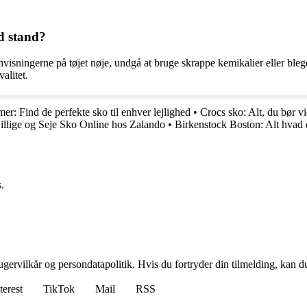
od stand?
anvisningerne på tøjet nøje, undgå at bruge skrappe kemikalier eller bleg
alitet.
mer: Find de perfekte sko til enhver lejlighed
•
Crocs sko: Alt, du bør v
llige og Seje Sko Online hos Zalando
•
Birkenstock Boston: Alt hvad 
.
gervilkår og persondatapolitik. Hvis du fortryder din tilmelding, kan du
terest
TikTok
Mail
RSS