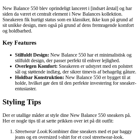
New Balance 550 blev oprindeligt lanceret i [indsæt årstal] og har
siden da været et centralt element i New Balances kollektion.
Sneakeren fik hurtigt status som en klassiker, ikke kun på grund af
sit unikke design, men også på grund af dens fremragende komfort
og holdbarhed.
Key Features
Stilfuldt Design:
New Balance 550 har et minimalistisk og
stilfuldt design, der passer perfekt til enhver lejlighed.
Overlegen Komfort:
Sneakeren er udstyret med en polstret
sål og støttende indlæg, der sikrer timevis af behagelig gåture.
Holdbar Konstruktion:
New Balance 550 er bygget til at
holde, hvilket gør den til den perfekte investering for sneaker-
entusiaster.
Styling Tips
Der er utallige måder at style dine New Balance 550 sneakers på.
Her er nogle tips til at sætte prikken over iet på dit outfit:
Streetwear Look:
Kombiner dine sneakers med et par baggy
jeans og en oversized t-shirt for et cool streetwear-look.