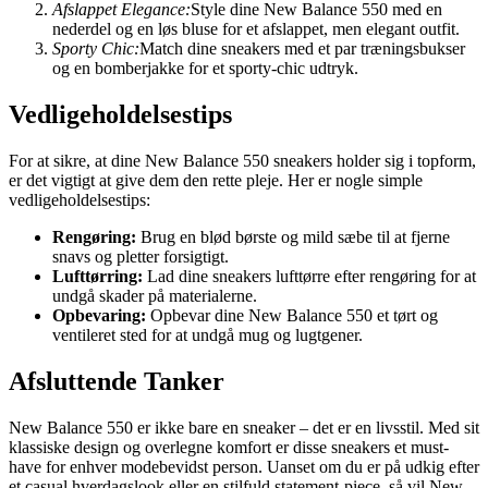
Afslappet Elegance:
Style dine New Balance 550 med en
nederdel og en løs bluse for et afslappet, men elegant outfit.
Sporty Chic:
Match dine sneakers med et par træningsbukser
og en bomberjakke for et sporty-chic udtryk.
Vedligeholdelsestips
For at sikre, at dine New Balance 550 sneakers holder sig i topform,
er det vigtigt at give dem den rette pleje. Her er nogle simple
vedligeholdelsestips:
Rengøring:
Brug en blød børste og mild sæbe til at fjerne
snavs og pletter forsigtigt.
Lufttørring:
Lad dine sneakers lufttørre efter rengøring for at
undgå skader på materialerne.
Opbevaring:
Opbevar dine New Balance 550 et tørt og
ventileret sted for at undgå mug og lugtgener.
Afsluttende Tanker
New Balance 550 er ikke bare en sneaker – det er en livsstil. Med sit
klassiske design og overlegne komfort er disse sneakers et must-
have for enhver modebevidst person. Uanset om du er på udkig efter
et casual hverdagslook eller en stilfuld statement-piece, så vil New