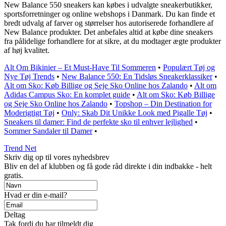
New Balance 550 sneakers kan købes i udvalgte sneakerbutikker,
sportsforretninger og online webshops i Danmark. Du kan finde et
bredt udvalg af farver og størrelser hos autoriserede forhandlere af
New Balance produkter. Det anbefales altid at købe dine sneakers
fra pålidelige forhandlere for at sikre, at du modtager ægte produkter
af høj kvalitet.
Alt Om Bikinier – Et Must-Have Til Sommeren
•
Populært Tøj og
Nye Tøj Trends
•
New Balance 550: En Tidsløs Sneakerklassiker
•
Alt om Sko: Køb Billige og Seje Sko Online hos Zalando
•
Alt om
Adidas Campus Sko: En komplet guide
•
Alt om Sko: Køb Billige
og Seje Sko Online hos Zalando
•
Topshop – Din Destination for
Moderigtigt Tøj
•
Only: Skab Dit Unikke Look med Pigalle Tøj
•
Sneakers til damer: Find de perfekte sko til enhver lejlighed
•
Sommer Sandaler til Damer
•
Trend Net
Skriv dig op til vores nyhedsbrev
Bliv en del af klubben og få gode råd direkte i din indbakke - helt
gratis.
Hvad er din e-mail?
Deltag
Tak fordi du har tilmeldt dig