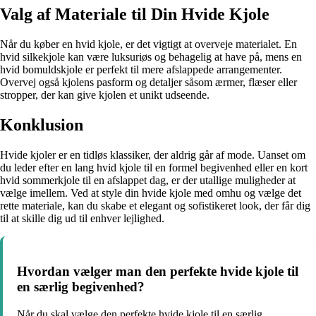
Valg af Materiale til Din Hvide Kjole
Når du køber en hvid kjole, er det vigtigt at overveje materialet. En
hvid silkekjole kan være luksuriøs og behagelig at have på, mens en
hvid bomuldskjole er perfekt til mere afslappede arrangementer.
Overvej også kjolens pasform og detaljer såsom ærmer, flæser eller
stropper, der kan give kjolen et unikt udseende.
Konklusion
Hvide kjoler er en tidløs klassiker, der aldrig går af mode. Uanset om
du leder efter en lang hvid kjole til en formel begivenhed eller en kort
hvid sommerkjole til en afslappet dag, er der utallige muligheder at
vælge imellem. Ved at style din hvide kjole med omhu og vælge det
rette materiale, kan du skabe et elegant og sofistikeret look, der får dig
til at skille dig ud til enhver lejlighed.
Hvordan vælger man den perfekte hvide kjole til
en særlig begivenhed?
Når du skal vælge den perfekte hvide kjole til en særlig