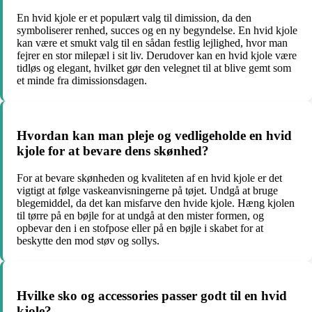
En hvid kjole er et populært valg til dimission, da den
symboliserer renhed, succes og en ny begyndelse. En hvid kjole
kan være et smukt valg til en sådan festlig lejlighed, hvor man
fejrer en stor milepæl i sit liv. Derudover kan en hvid kjole være
tidløs og elegant, hvilket gør den velegnet til at blive gemt som
et minde fra dimissionsdagen.
Hvordan kan man pleje og vedligeholde en hvid
kjole for at bevare dens skønhed?
For at bevare skønheden og kvaliteten af en hvid kjole er det
vigtigt at følge vaskeanvisningerne på tøjet. Undgå at bruge
blegemiddel, da det kan misfarve den hvide kjole. Hæng kjolen
til tørre på en bøjle for at undgå at den mister formen, og
opbevar den i en stofpose eller på en bøjle i skabet for at
beskytte den mod støv og sollys.
Hvilke sko og accessories passer godt til en hvid
kjole?