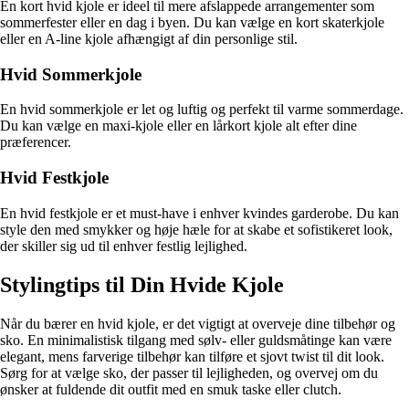
En kort hvid kjole er ideel til mere afslappede arrangementer som
sommerfester eller en dag i byen. Du kan vælge en kort skaterkjole
eller en A-line kjole afhængigt af din personlige stil.
Hvid Sommerkjole
En hvid sommerkjole er let og luftig og perfekt til varme sommerdage.
Du kan vælge en maxi-kjole eller en lårkort kjole alt efter dine
præferencer.
Hvid Festkjole
En hvid festkjole er et must-have i enhver kvindes garderobe. Du kan
style den med smykker og høje hæle for at skabe et sofistikeret look,
der skiller sig ud til enhver festlig lejlighed.
Stylingtips til Din Hvide Kjole
Når du bærer en hvid kjole, er det vigtigt at overveje dine tilbehør og
sko. En minimalistisk tilgang med sølv- eller guldsmåtinge kan være
elegant, mens farverige tilbehør kan tilføre et sjovt twist til dit look.
Sørg for at vælge sko, der passer til lejligheden, og overvej om du
ønsker at fuldende dit outfit med en smuk taske eller clutch.