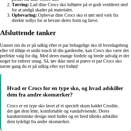
Tørring:
Lad dine Crocs sko lufttørre på et godt ventileret sted
for at undgå skader på materialet.
Opbevaring:
Opbevar dine Crocs sko et tørt sted væk fra
direkte sollys for at bevare deres form og farve.
Afsluttende tanker
Uanset om du er på udkig efter et par behagelige sko til hverdagsbrug
eller vil tilføje et unikt touch til din garderobe, kan Crocs sko være det
perfekte valg for dig. Med deres mange fordele og brede udvalg er der
noget for enhver smag. Så, tøv ikke med at prøve et par Crocs sko
næste gang du er på udkig efter nyt fodtøj!
Hvad er Crocs for en type sko, og hvad adskiller
dem fra andre skomærker?
Crocs er en type sko lavet af et specielt skum kaldet Croslite,
der gør dem lette, komfortable og vandafvisende. Deres
karakteristiske design med huller og en bred tåboks adskiller
dem tydeligt fra andre skomærker.