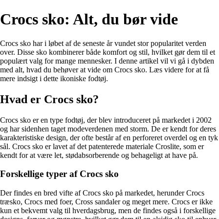
Crocs sko: Alt, du bør vide
Crocs sko har i løbet af de seneste år vundet stor popularitet verden
over. Disse sko kombinerer både komfort og stil, hvilket gør dem til et
populært valg for mange mennesker. I denne artikel vil vi gå i dybden
med alt, hvad du behøver at vide om Crocs sko. Læs videre for at få
mere indsigt i dette ikoniske fodtøj.
Hvad er Crocs sko?
Crocs sko er en type fodtøj, der blev introduceret på markedet i 2002
og har sidenhen taget modeverdenen med storm. De er kendt for deres
karakteristiske design, der ofte består af en perforeret overdel og en tyk
sål. Crocs sko er lavet af det patenterede materiale Croslite, som er
kendt for at være let, stødabsorberende og behageligt at have på.
Forskellige typer af Crocs sko
Der findes en bred vifte af Crocs sko på markedet, herunder Crocs
træsko, Crocs med foer, Cross sandaler og meget mere. Crocs er ikke
kun et bekvemt valg til hverdagsbrug, men de findes også i forskellige