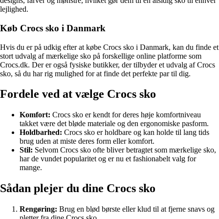
designs, farver og mønstre, hvilket gør dem til en alsidig sko til enhver
lejlighed.
Køb Crocs sko i Danmark
Hvis du er på udkig efter at købe Crocs sko i Danmark, kan du finde et
stort udvalg af mærkelige sko på forskellige online platforme som
Crocs.dk. Der er også fysiske butikker, der tilbyder et udvalg af Crocs
sko, så du har rig mulighed for at finde det perfekte par til dig.
Fordele ved at vælge Crocs sko
Komfort:
Crocs sko er kendt for deres høje komfortniveau
takket være det bløde materiale og den ergonomiske pasform.
Holdbarhed:
Crocs sko er holdbare og kan holde til lang tids
brug uden at miste deres form eller komfort.
Stil:
Selvom Crocs sko ofte bliver betragtet som mærkelige sko,
har de vundet popularitet og er nu et fashionabelt valg for
mange.
Sådan plejer du dine Crocs sko
Rengøring:
Brug en blød børste eller klud til at fjerne snavs og
pletter fra dine Crocs sko.