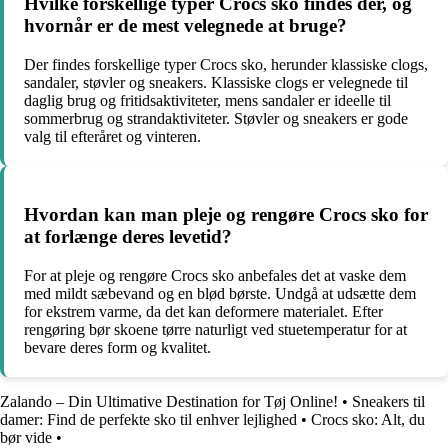
Hvilke forskellige typer Crocs sko findes der, og
hvornår er de mest velegnede at bruge?
Der findes forskellige typer Crocs sko, herunder klassiske clogs,
sandaler, støvler og sneakers. Klassiske clogs er velegnede til
daglig brug og fritidsaktiviteter, mens sandaler er ideelle til
sommerbrug og strandaktiviteter. Støvler og sneakers er gode
valg til efteråret og vinteren.
Hvordan kan man pleje og rengøre Crocs sko for
at forlænge deres levetid?
For at pleje og rengøre Crocs sko anbefales det at vaske dem
med mildt sæbevand og en blød børste. Undgå at udsætte dem
for ekstrem varme, da det kan deformere materialet. Efter
rengøring bør skoene tørre naturligt ved stuetemperatur for at
bevare deres form og kvalitet.
Zalando – Din Ultimative Destination for Tøj Online!
•
Sneakers til
damer: Find de perfekte sko til enhver lejlighed
•
Crocs sko: Alt, du
bør vide
•