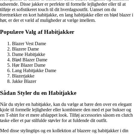
udseende. Disse jakker er perfekte til formelle lejligheder eller til at
tilføje et sofistikeret touch til dit hverdagsoutfit. Uanset om du
foretrækker en kort habitjakke, en lang habitjakke eller en blød blazer i
hør, er der et væld af muligheder at vælge imellem.
Populære Valg af Habitjakker
Blazer Vest Dame
Blazere Dame
Dame Habitjakke
Blød Blazer Dame
Hør Blazer Dame
Lang Habitjakke Dame
Blazerjakke
Jakke Blazer
Sådan Styler du en Habitjakke
Når du styler en habitjakke, kan du vælge at bære den over en elegant
kjole til formelle lejligheder eller kombinere den med et par bukser og
en T-shirt for et mere afslappet look. Tilføj accessories såsom en clutch
taske eller et par stilfulde støvler for at fuldende dit outfit.
Med disse stylingtips og en kollektion af blazere og habitjakker i din