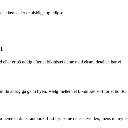
e items, der er alsidige og tidløse.
n
ler er på udkig efter et bikinisæt dame med ekstra detaljer, har vi
 du aldrig gå galt i byen. Vælg mellem et bikini sæt sort for et tidløst
ra boheme til din strandlook. Lad frynserne danse i vinden, mens du nyder