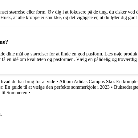
?
nset størrelse eller form. Øv dig i at fokusere på de ting, du elsker ved 
il. Husk, at alle kroppe er smukke, og det vigtigste er, at du føler dig godt
ine?
ende dine mål og størrelser for at finde en god pasform. Læs nøje produktb
 at få en idé om kvaliteten og pasformen. Vælg en pålidelig og troværdi
 hvad du har brug for at vide
•
Alt om Adidas Campus Sko: En komplet
: En guide til at vælge den perfekte sommerkjole i 2023
•
Buksedragter
t til Sommeren
•
.