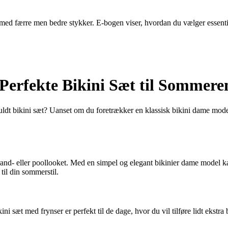
ed færre men bedre stykker. E-bogen viser, hvordan du vælger essentiell
 Perfekte Bikini Sæt til Sommere
 bikini sæt? Uanset om du foretrækker en klassisk bikini dame model el
rand- eller poollooket. Med en simpel og elegant bikinier dame model kan
r til din sommerstil.
ni sæt med frynser er perfekt til de dage, hvor du vil tilføre lidt ekst