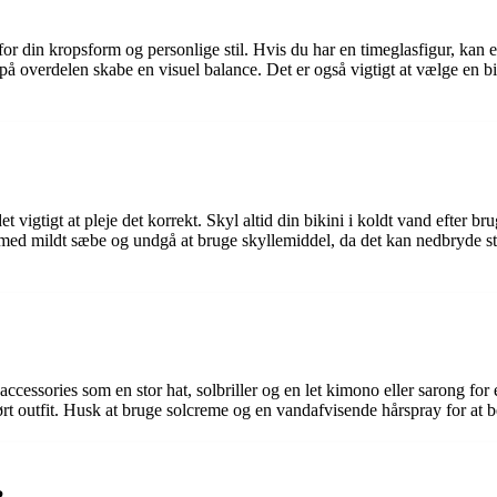
e for din kropsform og personlige stil. Hvis du har en timeglasfigur, kan 
å overdelen skabe en visuel balance. Det er også vigtigt at vælge en biki
et vigtigt at pleje det korrekt. Skyl altid din bikini i koldt vand efter br
med mildt sæbe og undgå at bruge skyllemiddel, da det kan nedbryde stof
je accessories som en stor hat, solbriller og en let kimono eller sarong f
t outfit. Husk at bruge solcreme og en vandafvisende hårspray for at be