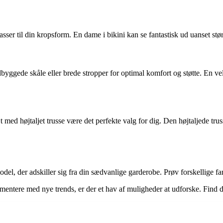
r passer til din kropsform. En dame i bikini kan se fantastisk ud uanset s
ggede skåle eller brede stropper for optimal komfort og støtte. En velsi
d højtaljet trusse være det perfekte valg for dig. Den højtaljede trusse 
model, der adskiller sig fra din sædvanlige garderobe. Prøv forskellige f
imentere med nye trends, er der et hav af muligheder at udforske. Find d