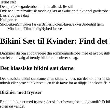
Trend Net
Den perfekte garderobe til minimalistisk livsstil
Dyk ned i minimalistisk mode og lær at skabe en funktionel garderobe m
Læs e-bogen i dag
Kategorier
Sko
Bukser
Smykker
Tasker
Briller
Kjoler
Bluser
Jakker
Undertøj
Hjem
Min konto
Tilmeld dig
Nyhedsbreve
Bikini Sæt til Kvinder: Find det
Drømmer du om at opgradere din sommergarderobe med et nyt og stilfuldt
samlet et udvalg af trendy bikinier til enhver smag.
Det klassiske bikini sæt dame
Det klassiske bikini sæt dame er en sikker vinder, når det kommer til st
udtryk eller prøv et bikinisæt i en frisk farve for at tilføje lidt ekstra flai
Bikinier med frynser
Er du til bikinier med frynser, der skaber bevægelse og dynamik? Et biki
solen og vandet.