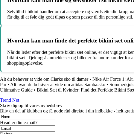
Hvordan kan man føle sig selvsikker i sit bikini sæt
Selvtillid i bikini handler om at acceptere og værdsætte din krop, ua
får dig til at føle dig godt tilpas og som passer til din personlige st
Hvordan kan man finde det perfekte bikini sæt onl
Når du leder efter det perfekte bikini sæt online, er det vigtigt at k
bikini sæt. Tjek også anmeldelser og billeder fra andre kunder for
shoppingoplevelse.
Alt du behøver at vide om Clarks sko til damer
•
Nike Air Force 1: Alt,
Par
•
Alt hvad du behøver at vide om adidas Samba-sko
•
Sommerkjoler
Ultimative Guide
•
Bikini Sæt til Kvinder: Find det Perfekte Bikini Sæ
Trend Net
Skriv dig op til vores nyhedsbrev
Bliv en del af klubben og få gode råd direkte i din indbakke - helt gratis
Hvad er din e-mail?