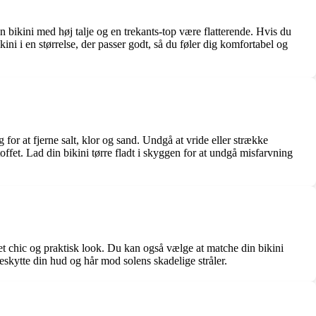
en bikini med høj talje og en trekants-top være flatterende. Hvis du
ni i en størrelse, der passer godt, så du føler dig komfortabel og
ug for at fjerne salt, klor og sand. Undgå at vride eller strække
fet. Lad din bikini tørre fladt i skyggen for at undgå misfarvning
or et chic og praktisk look. Du kan også vælge at matche din bikini
skytte din hud og hår mod solens skadelige stråler.