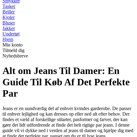
Smykker
Tasker
Briller
Kjoler
Bluser
Jakker
Undertøj
Hjem
Min konto
Tilmeld dig
Nyhedsbreve
Alt om Jeans Til Damer: En
Guide Til Køb Af Det Perfekte
Par
Jeans er en uundværlig del af enhver kvindes garderobe. De passer
til enhver lejlighed og kan dresses op eller ned alt efter behov. Der
findes et væld af forskellige stilarter, pasformer og farver, der kan
gøre det lidt udfordrende at finde det helt rigtige par jeans. I denne
guide vil vi dykke ned i verden af jeans til damer og hjælpe dig med
at finde det perfekte par, uanset om du er til lyse jeans,