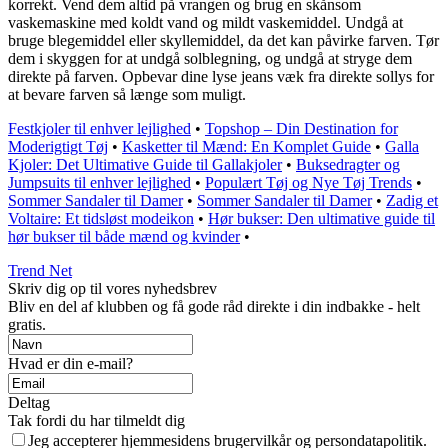
korrekt. Vend dem altid på vrangen og brug en skånsom
vaskemaskine med koldt vand og mildt vaskemiddel. Undgå at
bruge blegemiddel eller skyllemiddel, da det kan påvirke farven. Tør
dem i skyggen for at undgå solblegning, og undgå at stryge dem
direkte på farven. Opbevar dine lyse jeans væk fra direkte sollys for
at bevare farven så længe som muligt.
Festkjoler til enhver lejlighed
•
Topshop – Din Destination for
Moderigtigt Tøj
•
Kasketter til Mænd: En Komplet Guide
•
Galla
Kjoler: Det Ultimative Guide til Gallakjoler
•
Buksedragter og
Jumpsuits til enhver lejlighed
•
Populært Tøj og Nye Tøj Trends
•
Sommer Sandaler til Damer
•
Sommer Sandaler til Damer
•
Zadig et
Voltaire: Et tidsløst modeikon
•
Hør bukser: Den ultimative guide til
hør bukser til både mænd og kvinder
•
Trend Net
Skriv dig op til vores nyhedsbrev
Bliv en del af klubben og få gode råd direkte i din indbakke - helt
gratis.
Hvad er din e-mail?
Deltag
Tak fordi du har tilmeldt dig
Jeg accepterer hjemmesidens brugervilkår og persondatapolitik.