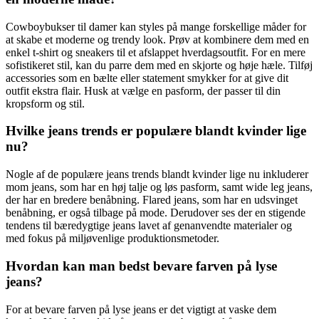
Cowboybukser til damer kan styles på mange forskellige måder for
at skabe et moderne og trendy look. Prøv at kombinere dem med en
enkel t-shirt og sneakers til et afslappet hverdagsoutfit. For en mere
sofistikeret stil, kan du parre dem med en skjorte og høje hæle. Tilføj
accessories som en bælte eller statement smykker for at give dit
outfit ekstra flair. Husk at vælge en pasform, der passer til din
kropsform og stil.
Hvilke jeans trends er populære blandt kvinder lige
nu?
Nogle af de populære jeans trends blandt kvinder lige nu inkluderer
mom jeans, som har en høj talje og løs pasform, samt wide leg jeans,
der har en bredere benåbning. Flared jeans, som har en udsvinget
benåbning, er også tilbage på mode. Derudover ses der en stigende
tendens til bæredygtige jeans lavet af genanvendte materialer og
med fokus på miljøvenlige produktionsmetoder.
Hvordan kan man bedst bevare farven på lyse
jeans?
For at bevare farven på lyse jeans er det vigtigt at vaske dem