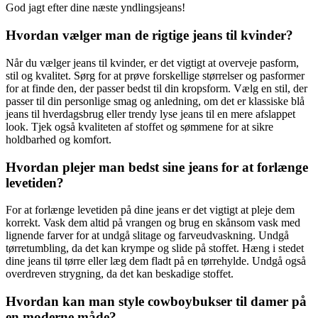
God jagt efter dine næste yndlingsjeans!
Hvordan vælger man de rigtige jeans til kvinder?
Når du vælger jeans til kvinder, er det vigtigt at overveje pasform,
stil og kvalitet. Sørg for at prøve forskellige størrelser og pasformer
for at finde den, der passer bedst til din kropsform. Vælg en stil, der
passer til din personlige smag og anledning, om det er klassiske blå
jeans til hverdagsbrug eller trendy lyse jeans til en mere afslappet
look. Tjek også kvaliteten af stoffet og sømmene for at sikre
holdbarhed og komfort.
Hvordan plejer man bedst sine jeans for at forlænge
levetiden?
For at forlænge levetiden på dine jeans er det vigtigt at pleje dem
korrekt. Vask dem altid på vrangen og brug en skånsom vask med
lignende farver for at undgå slitage og farveudvaskning. Undgå
tørretumbling, da det kan krympe og slide på stoffet. Hæng i stedet
dine jeans til tørre eller læg dem fladt på en tørrehylde. Undgå også
overdreven strygning, da det kan beskadige stoffet.
Hvordan kan man style cowboybukser til damer på
en moderne måde?