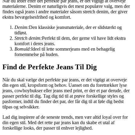
Når du leder efter det perfekte par jeans, er det vigtigt at overveje
materialerne. Denim er naturligvis det mest populære valg, men der
findes også jeans i andre materialer såsom stretch denim, der giver
ekstra bevægelsesfrihed og komfort.
Denim:
Den klassiske jeansmateriale, der er slidstærkt og
tidløst.
Stretch denim:
Perfekt til dem, der gerne vil have lidt ekstra
komfort i deres jeans.
Bomuld:
Ideel til lette sommerjeans med en behagelig
fornemmelse på huden.
Find de Perfekte Jeans Til Dig
Når du skal vælge det perfekte par jeans, er det vigtigt at overveje
din egen stil, kropsform og behov. Uanset om du foretrækker lyse
jeans, cowboybukser eller jeans med print, er der et par derude, der
passer perfekt til dig. Tag dig tid til at prøve forskellige styles og
pasformer, indtil du finder det par, der får dig til at føle dig bedst
tilpas og selvsikker.
Lad dig inspirere af de seneste trends, men vær altid loyal over for
din egen stil. Med det rette par jeans kan du skabe et utal af
forskellige looks, der passer til enhver lejlighed.