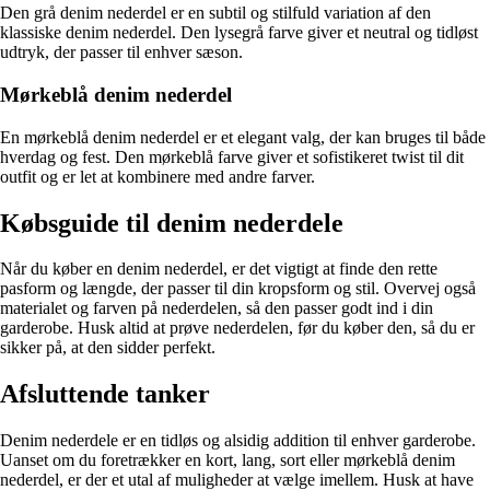
Den grå denim nederdel er en subtil og stilfuld variation af den
klassiske denim nederdel. Den lysegrå farve giver et neutral og tidløst
udtryk, der passer til enhver sæson.
Mørkeblå denim nederdel
En mørkeblå denim nederdel er et elegant valg, der kan bruges til både
hverdag og fest. Den mørkeblå farve giver et sofistikeret twist til dit
outfit og er let at kombinere med andre farver.
Købsguide til denim nederdele
Når du køber en denim nederdel, er det vigtigt at finde den rette
pasform og længde, der passer til din kropsform og stil. Overvej også
materialet og farven på nederdelen, så den passer godt ind i din
garderobe. Husk altid at prøve nederdelen, før du køber den, så du er
sikker på, at den sidder perfekt.
Afsluttende tanker
Denim nederdele er en tidløs og alsidig addition til enhver garderobe.
Uanset om du foretrækker en kort, lang, sort eller mørkeblå denim
nederdel, er der et utal af muligheder at vælge imellem. Husk at have